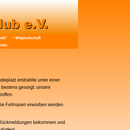
akt*
Mitgliedschaft
inks
eplatz erstrahlte unter einer
 bestens gesorgt: unsere
roffen.
 die Fellnasen erworben werden
ive Rückmeldungen bekommen und
dürfen!