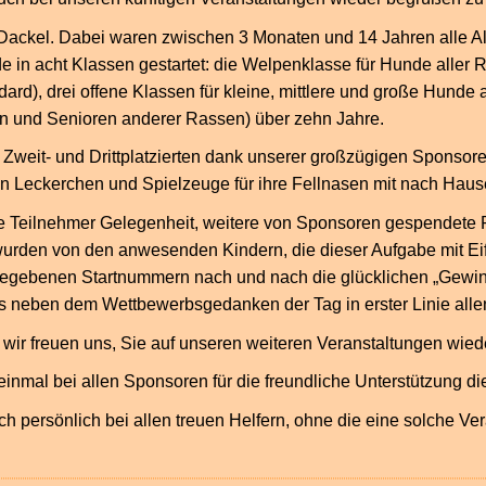
ackel. Dabei waren zwischen 3 Monaten und 14 Jahren alle Al
 in acht Klassen gestartet: die Welpenklasse für Hunde aller 
rd), drei offene Klassen für kleine, mittlere und große Hunde
n und Senioren anderer Rassen) über zehn Jahre.
, Zweit- und Drittplatzierten dank unserer großzügigen Sponsor
en Leckerchen und Spielzeuge für ihre Fellnasen mit nach Hau
e Teilnehmer Gelegenheit, weitere von Sponsoren gespendete 
rden von den anwesenden Kindern, die dieser Aufgabe mit Eif
sgegebenen Startnummern nach und nach die glücklichen „Gewin
ss neben dem Wettbewerbsgedanken der Tag in erster Linie allen
d wir freuen uns, Sie auf unseren weiteren Veranstaltungen wie
einmal bei allen Sponsoren für die freundliche Unterstützung d
ch persönlich bei allen treuen Helfern, ohne die eine solche Ve