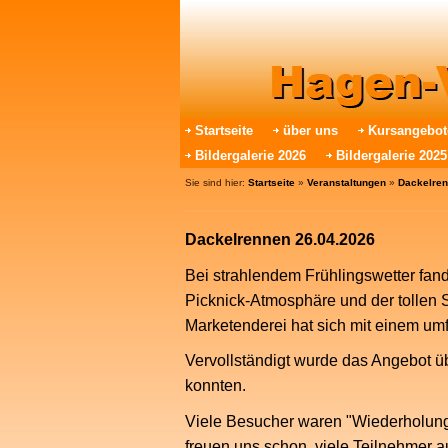
Startseite
über uns
Kursangebot
Bildergalerie 2026
Bildergalerie 2025
Sie sind hier:
Startseite
»
Veranstaltungen
»
Dackelren
Dackelrennen 26.04.2026
Bei strahlendem Frühlingswetter fand
Picknick-Atmosphäre und der tollen S
Marketenderei hat sich mit einem umf
Vervollständigt wurde das Angebot üb
konnten.
Viele Besucher waren "Wiederholung
freuen uns schon, viele Teilnehmer 