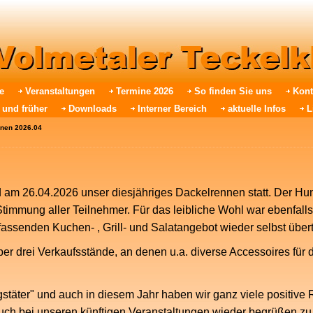
e
Veranstaltungen
Termine 2026
So finden Sie uns
Kont
 und früher
Downloads
Interner Bereich
aktuelle Infos
L
nen 2026.04
 am 26.04.2026 unser diesjähriges Dackelrennen statt. Der Hund
timmung aller Teilnehmer. Für das leibliche Wohl war ebenfalls
assenden Kuchen- , Grill- und Salatangebot wieder selbst übert
er drei Verkaufsstände, an denen u.a. diverse Accessoires für
stäter" und auch in diesem Jahr haben wir ganz viele posit
auch bei unseren künftigen Veranstaltungen wieder begrüßen zu 